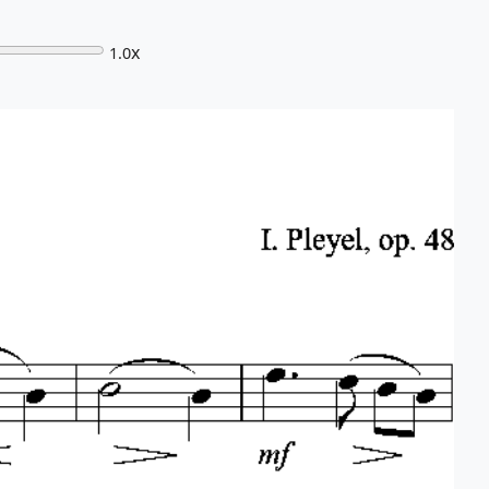
x
1.0