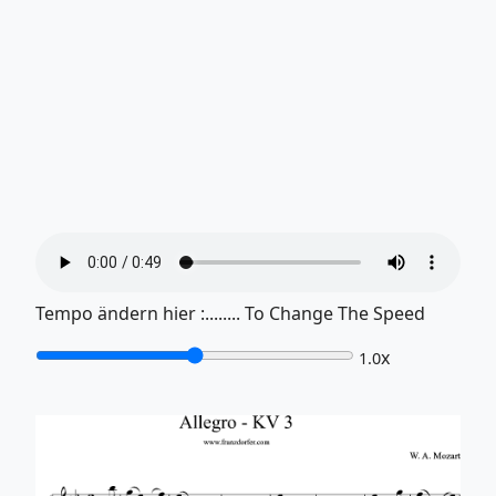
Tempo ändern hier :........ To Change The Speed
x
1.0