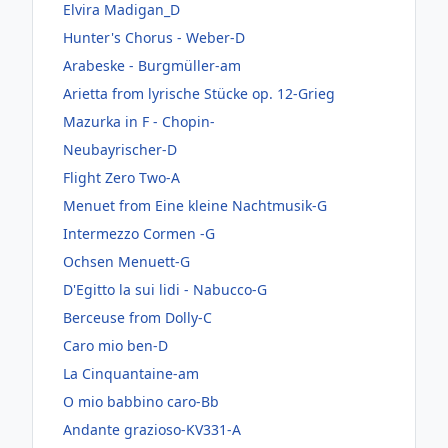
Elvira Madigan_D
Hunter's Chorus - Weber-D
Arabeske - Burgmüller-am
Arietta from lyrische Stücke op. 12-Grieg
Mazurka in F - Chopin-
Neubayrischer-D
Flight Zero Two-A
Menuet from Eine kleine Nachtmusik-G
Intermezzo Cormen -G
Ochsen Menuett-G
D'Egitto la sui lidi - Nabucco-G
Berceuse from Dolly-C
Caro mio ben-D
La Cinquantaine-am
O mio babbino caro-Bb
Andante grazioso-KV331-A