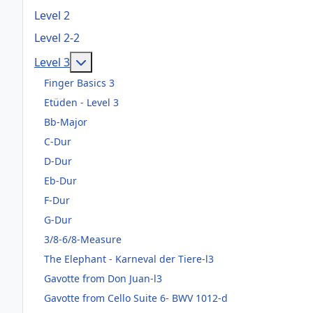
Level 2
Level 2-2
Weitere Informationen: Level 3
Level 3
Finger Basics 3
Etüden - Level 3
Bb-Major
C-Dur
D-Dur
Eb-Dur
F-Dur
G-Dur
3/8-6/8-Measure
The Elephant - Karneval der Tiere-l3
Gavotte from Don Juan-l3
Gavotte from Cello Suite 6- BWV 1012-d