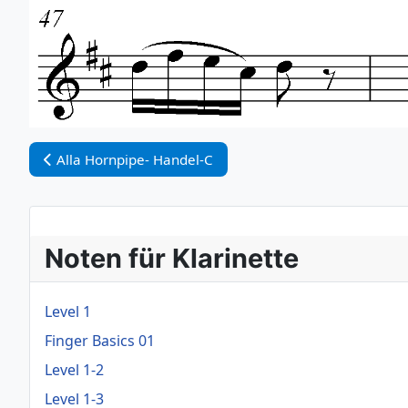
Vorheriger Beitrag: Alla Hornpipe- Handel-C
Alla Hornpipe- Handel-C
Noten für Klarinette
Level 1
Finger Basics 01
Level 1-2
Level 1-3