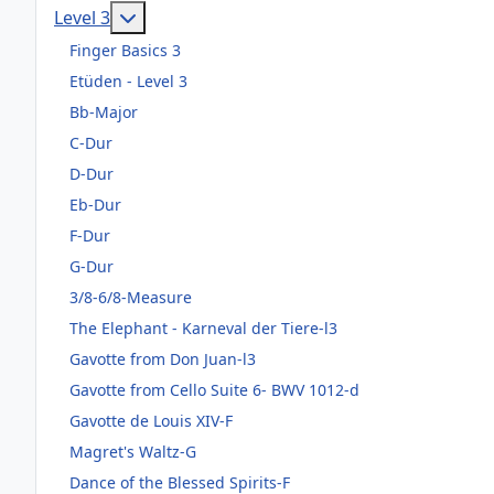
Weitere Informationen: Level 3
Level 3
Finger Basics 3
Etüden - Level 3
Bb-Major
C-Dur
D-Dur
Eb-Dur
F-Dur
G-Dur
3/8-6/8-Measure
The Elephant - Karneval der Tiere-l3
Gavotte from Don Juan-l3
Gavotte from Cello Suite 6- BWV 1012-d
Gavotte de Louis XIV-F
Magret's Waltz-G
Dance of the Blessed Spirits-F