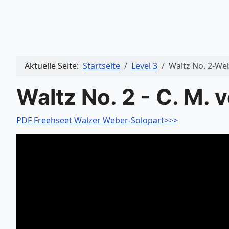
Aktuelle Seite:
Startseite
Level 3
Waltz No. 2-We
Waltz No. 2 - C. M.
PDF Freehseet Walzer Weber-Solopart>>>