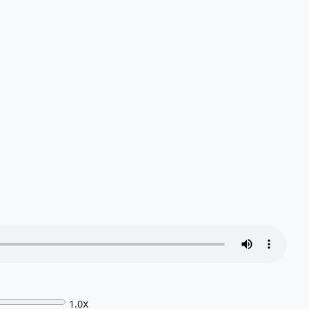
x
1.0