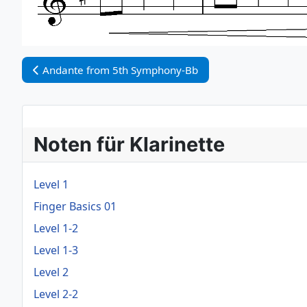
Vorheriger Beitrag: Andante from 5th Symphony-Bb
Andante from 5th Symphony-Bb
Noten für Klarinette
Level 1
Finger Basics 01
Level 1-2
Level 1-3
Level 2
Level 2-2