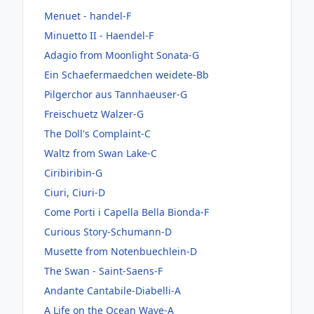
Menuet - handel-F
Minuetto II - Haendel-F
Adagio from Moonlight Sonata-G
Ein Schaefermaedchen weidete-Bb
Pilgerchor aus Tannhaeuser-G
Freischuetz Walzer-G
The Doll's Complaint-C
Waltz from Swan Lake-C
Ciribiribin-G
Ciuri, Ciuri-D
Come Porti i Capella Bella Bionda-F
Curious Story-Schumann-D
Musette from Notenbuechlein-D
The Swan - Saint-Saens-F
Andante Cantabile-Diabelli-A
A Life on the Ocean Wave-A