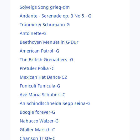
Solveigs Song grieg-dm
Andante - Serenade op. 3 No 5 - G
Träumerei Schumann-G
Antoinette-G
Beethoven Menuet in G-Dur
American Patrol -G
The British Grenadiers -G
Pretuler Polka -C
Mexican Hat Dance-C2
Funiculi Funicula-G
Ave Maria Schubert-C
An Schindlschneida Sepp seina-G
Boogie forever-G
Nabucco Walzer-G
Gföller Marsch-C
Chanson Triste-C