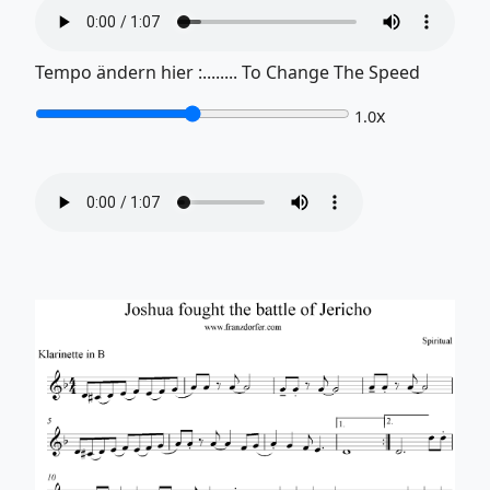
Tempo ändern hier :........ To Change The Speed
x
1.0