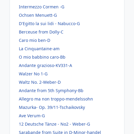
Intermezzo Cormen -G
Ochsen Menuett-G
D'Egitto la sui lidi - Nabucco-G
Berceuse from Dolly-C
Caro mio ben-D
La Cinquantaine-am
O mio babbino caro-Bb
Andante grazioso-KV331-A
Walzer No 1-G
Waltz No. 2-Weber-D
Andante from 5th Symphony-Bb
Allegro ma non troppo-mendelssohn
Mazurka- Op. 39/11-Tschaikovsky
Ave Verum-G
12 Deutsche Tänze - No2 - Weber-G
Sarabande from Suite in D-Minor-handel