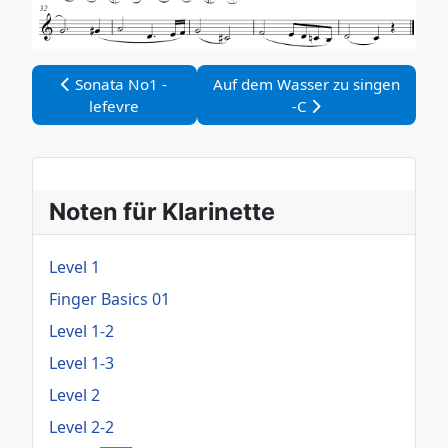
Vorheriger Beitrag: Sonata No1 -lefevre
Nächster Beitrag: Auf dem Wasse
Sonata No1 -
Auf dem Wasser zu singen
lefevre
-C
Noten für Klarinette
Level 1
Finger Basics 01
Level 1-2
Level 1-3
Level 2
Level 2-2