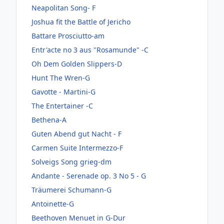
Neapolitan Song- F
Joshua fit the Battle of Jericho
Battare Prosciutto-am
Entr'acte no 3 aus "Rosamunde" -C
Oh Dem Golden Slippers-D
Hunt The Wren-G
Gavotte - Martini-G
The Entertainer -C
Bethena-A
Guten Abend gut Nacht - F
Carmen Suite Intermezzo-F
Solveigs Song grieg-dm
Andante - Serenade op. 3 No 5 - G
Träumerei Schumann-G
Antoinette-G
Beethoven Menuet in G-Dur