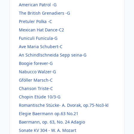
American Patrol -G
The British Grenadiers -G
Pretuler Polka -C
Mexican Hat Dance-C2
Funiculi Funicula-G
Ave Maria Schubert-C
An Schindlschneida Sepp seina-G
Boogie forever-G
Nabucco Walzer-G
Gföller Marsch-C
Chanson Triste-C
Chopin Etüde 10/3-G
Romantische Stücke- A. Dvorak, op.75-No3-kl
Elegie Baermann op.63 No.21
Baermann, op. 63, No. 24 Adagio
Sonate KV 304 - W. A. Mozart