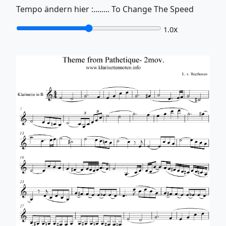
Tempo ändern hier :........ To Change The Speed
x
1.0