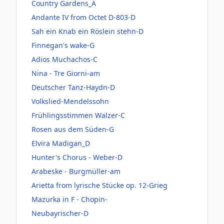
Country Gardens_A
Andante IV from Octet D-803-D
Sah ein Knab ein Röslein stehn-D
Finnegan's wake-G
Adios Muchachos-C
Nina - Tre Giorni-am
Deutscher Tanz-Haydn-D
Volkslied-Mendelssohn
Frühlingsstimmen Walzer-C
Rosen aus dem Süden-G
Elvira Madigan_D
Hunter's Chorus - Weber-D
Arabeske - Burgmüller-am
Arietta from lyrische Stücke op. 12-Grieg
Mazurka in F - Chopin-
Neubayrischer-D