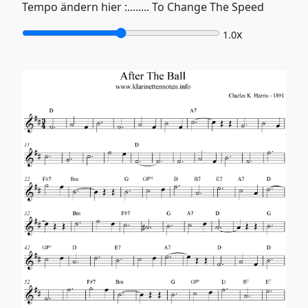
Tempo ändern hier :........ To Change The Speed
x
1.0