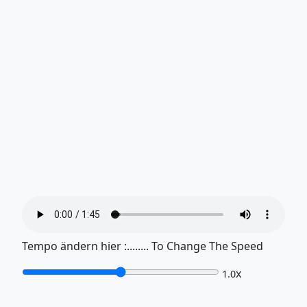
Tempo ändern hier :........ To Change The Speed
x
1.0