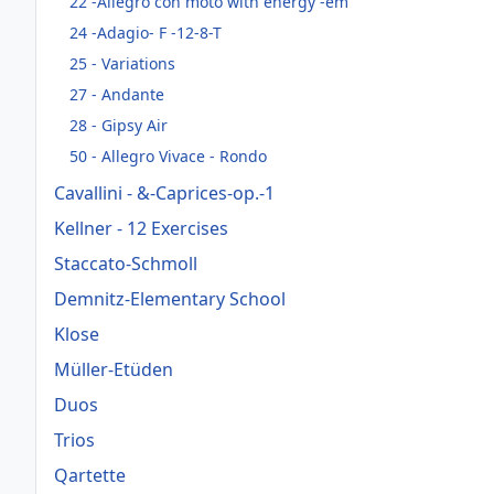
22 -Allegro con moto with energy -em
24 -Adagio- F -12-8-T
25 - Variations
27 - Andante
28 - Gipsy Air
50 - Allegro Vivace - Rondo
Cavallini - &-Caprices-op.-1
Kellner - 12 Exercises
Staccato-Schmoll
Demnitz-Elementary School
Klose
Müller-Etüden
Duos
Trios
Qartette