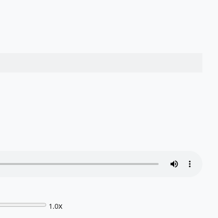
x
1.0