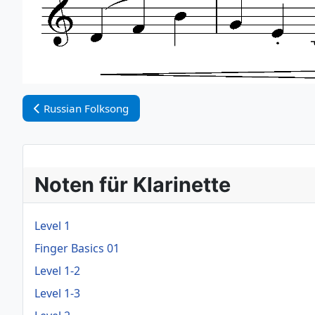
Vorheriger Beitrag: Russian Folksong
Russian Folksong
Noten für Klarinette
Level 1
Finger Basics 01
Level 1-2
Level 1-3