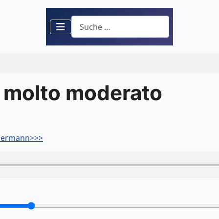
Suchen
o molto moderato
 Baermann>>>