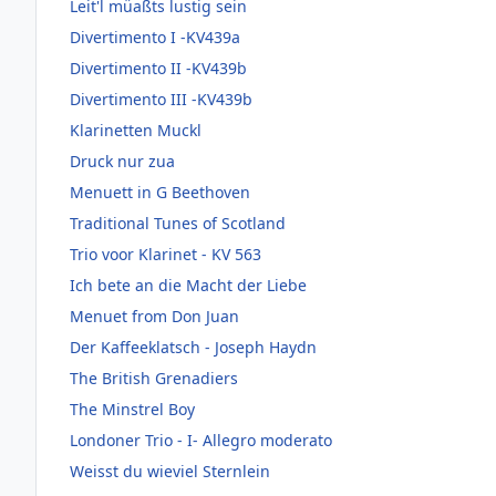
Leit'l müaßts lustig sein
Divertimento I -KV439a
Divertimento II -KV439b
Divertimento III -KV439b
Klarinetten Muckl
Druck nur zua
Menuett in G Beethoven
Traditional Tunes of Scotland
Trio voor Klarinet - KV 563
Ich bete an die Macht der Liebe
Menuet from Don Juan
Der Kaffeeklatsch - Joseph Haydn
The British Grenadiers
The Minstrel Boy
Londoner Trio - I- Allegro moderato
Weisst du wieviel Sternlein