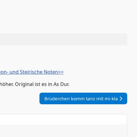
on- und Steirische Noten>>
her. Original ist es in As Dur.
Nächster Beitrag: Brüderchen komm tanz m
Brüderchen komm tanz mit mi-kla