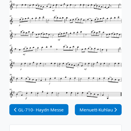
Vorheriger Beitrag: GL-710- Haydn Messe
Nächster Beitrag: Menue
GL-710- Haydn Messe
Menuett-Kuhlau