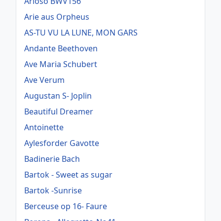
Arioso BWV156
Arie aus Orpheus
AS-TU VU LA LUNE, MON GARS
Andante Beethoven
Ave Maria Schubert
Ave Verum
Augustan S- Joplin
Beautiful Dreamer
Antoinette
Aylesforder Gavotte
Badinerie Bach
Bartok - Sweet as sugar
Bartok -Sunrise
Berceuse op 16- Faure