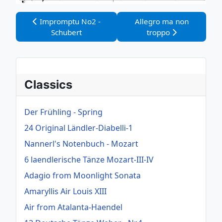
Vorheriger Beitrag: Impromptu No2 - Schubert
Nächster Beitrag: Allegr
Impromptu No2 -
Allegro ma non
Schubert
troppo
Classics
Der Frühling - Spring
24 Original Ländler-Diabelli-1
Nannerl's Notenbuch - Mozart
6 laendlerische Tänze Mozart-III-IV
Adagio from Moonlight Sonata
Amaryllis Air Louis XIII
Air from Atalanta-Haendel