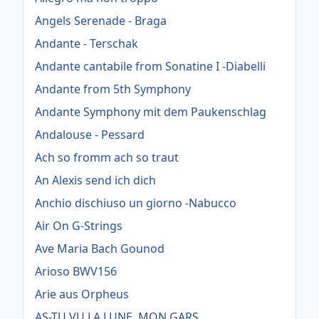
Angels Serenade - Braga
Andante - Terschak
Andante cantabile from Sonatine I -Diabelli
Andante from 5th Symphony
Andante Symphony mit dem Paukenschlag
Andalouse - Pessard
Ach so fromm ach so traut
An Alexis send ich dich
Anchio dischiuso un giorno -Nabucco
Air On G-Strings
Ave Maria Bach Gounod
Arioso BWV156
Arie aus Orpheus
AS-TU VU LA LUNE, MON GARS