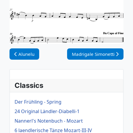
Vorheriger Beitrag: Alunelu
Nächster Beitrag: Madrigale 
Alunelu
Madrigale Simonetti
Classics
Der Frühling - Spring
24 Original Ländler-Diabelli-1
Nannerl's Notenbuch - Mozart
6 laendlerische Tänze Mozart-III-IV