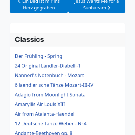
Vorheriger Beitrag: Ein Bild ist mir ins Herz gegraben
Nächster Beitrag: Jesus Wa
Ein Bild ist mir ins
Jesus Wants Me for a
Herz gegraben
Sunbaeam
Classics
Der Frühling - Spring
24 Original Ländler-Diabelli-1
Nannerl's Notenbuch - Mozart
6 laendlerische Tänze Mozart-III-IV
Adagio from Moonlight Sonata
Amaryllis Air Louis XIII
Air from Atalanta-Haendel
12 Deutsche Tänze Weber - Nr.4
Andante-Beethoven op. 8