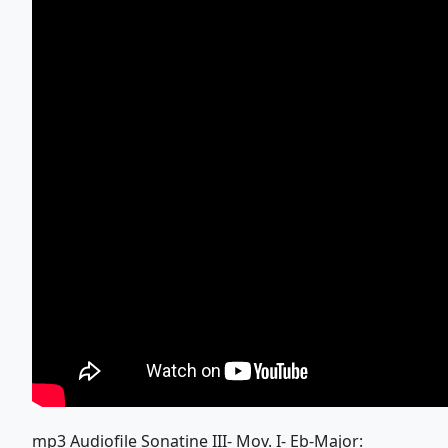
mp3 Audiofile Sonatine III- Mov. I- Eb-Major: