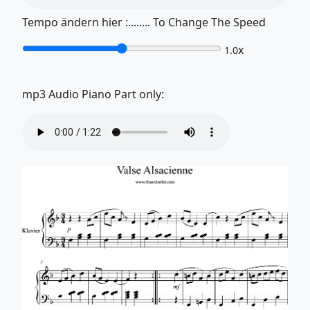
Tempo ändern hier :........ To Change The Speed
x
1.0
mp3 Audio Piano Part only: