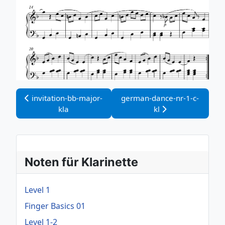
Vorheriger Beitrag: invitation-bb-major-kla
Nächster Beitrag: german-dan
invitation-bb-major-
german-dance-nr-1-c-
kla
kl
Noten für Klarinette
Level 1
Finger Basics 01
Level 1-2