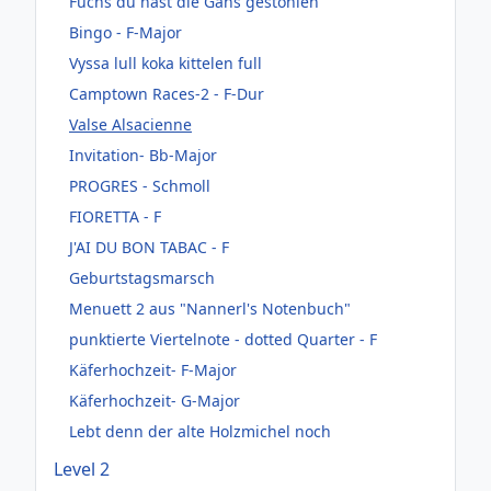
Fuchs du hast die Gans gestohlen
Bingo - F-Major
Vyssa lull koka kittelen full
Camptown Races-2 - F-Dur
Valse Alsacienne
Invitation- Bb-Major
PROGRES - Schmoll
FIORETTA - F
J'AI DU BON TABAC - F
Geburtstagsmarsch
Menuett 2 aus "Nannerl's Notenbuch"
punktierte Viertelnote - dotted Quarter - F
Käferhochzeit- F-Major
Käferhochzeit- G-Major
Lebt denn der alte Holzmichel noch
Level 2