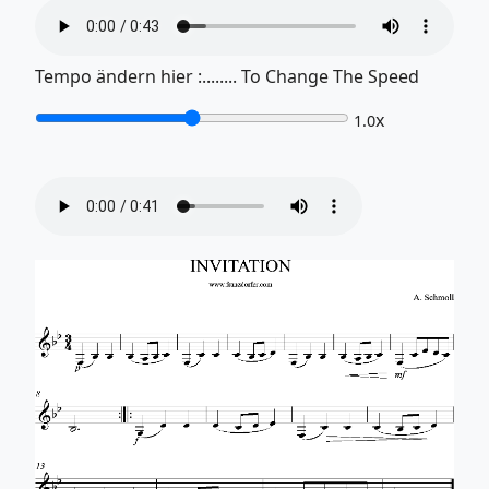
Tempo ändern hier :........ To Change The Speed
x
1.0