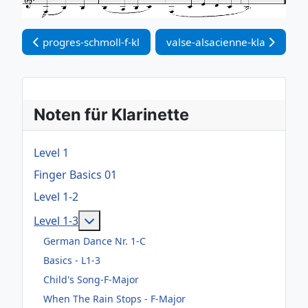
Vorheriger Beitrag: progres-schmoll-f-kl
Nächster Beitrag: valse-alsa
progres-schmoll-f-kl
valse-alsacienne-kla
Noten für Klarinette
Level 1
Finger Basics 01
Level 1-2
Weitere Informationen: Level 1-3
Level 1-3
German Dance Nr. 1-C
Basics - L1-3
Child's Song-F-Major
When The Rain Stops - F-Major