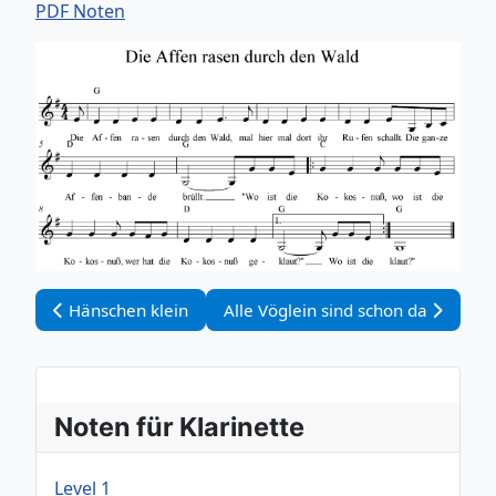
PDF Noten
Vorheriger Beitrag: Hänschen klein
Nächster Beitrag: Alle Vöglein sin
Hänschen klein
Alle Vöglein sind schon da
Noten für Klarinette
Level 1