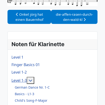
Vorheriger Beitrag: Onkel jörg hat einen Bauernhof
Nächster Beitrag: die-affen-r
Onkel jörg hat
die-affen-rasen-durch-
einen Bauernhof
den-wald-kl
Noten für Klarinette
Level 1
Finger Basics 01
Level 1-2
Weitere Informationen: Level 1-3
Level 1-3
German Dance Nr. 1-C
Basics - L1-3
Child's Song-F-Major