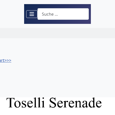
Suchen
art>>>