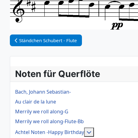
Vorheriger Beitrag: Ständchen Schubert - Flute
Ständchen Schubert - Flute
Noten für Querflöte
Bach, Johann Sebastian-
Au clair de la lune
Merrily we roll along-G
Merrily we roll along-Flute-Bb
Weitere Information
Achtel Noten -Happy Birthday