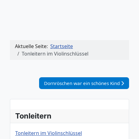
Aktuelle Seite:
Startseite
Tonleitern im Violinschlüssel
Nächster Beitrag: Dornröschen war ein sch
Dornröschen war ein schönes Kind
Tonleitern
Tonleitern im Violinschlüssel