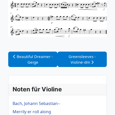
Vorheriger Beitrag: Beautiful Dreamer - Geige
Nächster Beitrag: Greens
Beautiful Dreamer -
Greensleeves -
Geige
Violine-dm
Noten für Violine
Bach, Johann Sebastian--
Merrily er roll along