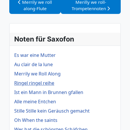
Vorheriger Beitrag: Merrily we roll along-Flute
Nächster Beitrag: Merilly 
Merrily we roll
Merilly we roll-
along-Flute
Trompetennoten
Noten für Saxofon
Es war eine Mutter
Au clair de la lune
Merrily we Roll Along
Ringel ringel reihe
Ist ein Mann in Brunnen gfallen
Alle meine Entchen
Stille Stille kein Geräusch gemacht
Oh When the saints
Wer hat die schönsten Schäfchen