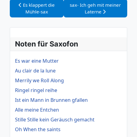
Vorheriger Beitrag: Es klappert die Mühle-sax
Nächster Beitrag: sax- Ich geh
Es klappert die
sax- Ich geh mit meiner
Mühle-sax
Laterne
Noten für Saxofon
Es war eine Mutter
Au clair de la lune
Merrily we Roll Along
Ringel ringel reihe
Ist ein Mann in Brunnen gfallen
Alle meine Entchen
Stille Stille kein Geräusch gemacht
Oh When the saints