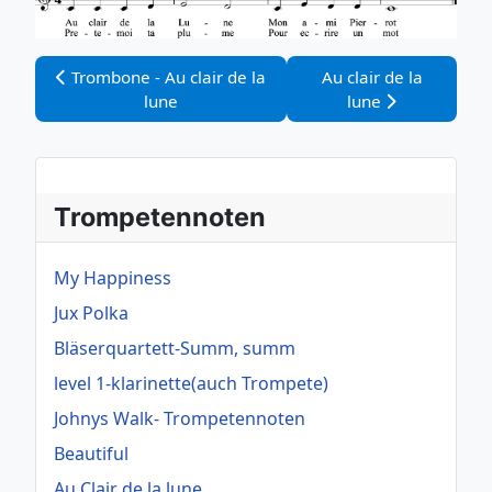
Vorheriger Beitrag: Trombone - Au clair de la lune
Nächster Beitrag: Au c
Trombone - Au clair de la
Au clair de la
lune
lune
Trompetennoten
My Happiness
Jux Polka
Bläserquartett-Summ, summ
level 1-klarinette(auch Trompete)
Johnys Walk- Trompetennoten
Beautiful
Au Clair de la lune