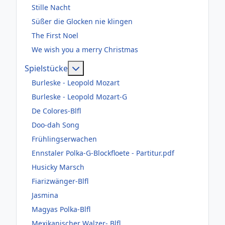
Stille Nacht
Süßer die Glocken nie klingen
The First Noel
We wish you a merry Christmas
Weitere Informationen: Spielstücke
Spielstücke
Burleske - Leopold Mozart
Burleske - Leopold Mozart-G
De Colores-Blfl
Doo-dah Song
Frühlingserwachen
Ennstaler Polka-G-Blockfloete - Partitur.pdf
Husicky Marsch
Fiarizwänger-Blfl
Jasmina
Magyas Polka-Blfl
Mexikanischer Walzer- Blfl