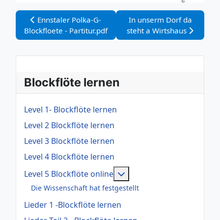
Vorheriger Beitrag: Ennstaler Polka-G-Blockfloete - Part
Nächster Beitrag: In unse
Ennstaler Polka-G-
In unserm Dorf da
Blockfloete - Partitur.pdf
steht a Wirtshaus
Blockflöte lernen
Level 1- Blockflöte lernen
Level 2 Blockflöte lernen
Level 3 Blockflöte lernen
Level 4 Blockflöte lernen
Weitere Informationen: Le
Level 5 Blockflöte online
Die Wissenschaft hat festgestellt
Lieder 1 -Blockflöte lernen