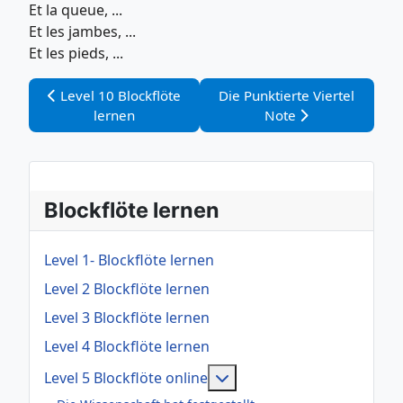
Et la queue, ...
Et les jambes, ...
Et les pieds, ...
Vorheriger Beitrag: Level 10 Blockflöte lernen
Nächster Beitrag: Die Punktie
Level 10 Blockflöte
Die Punktierte Viertel
lernen
Note
Blockflöte lernen
Level 1- Blockflöte lernen
Level 2 Blockflöte lernen
Level 3 Blockflöte lernen
Level 4 Blockflöte lernen
Weitere Informationen: Le
Level 5 Blockflöte online