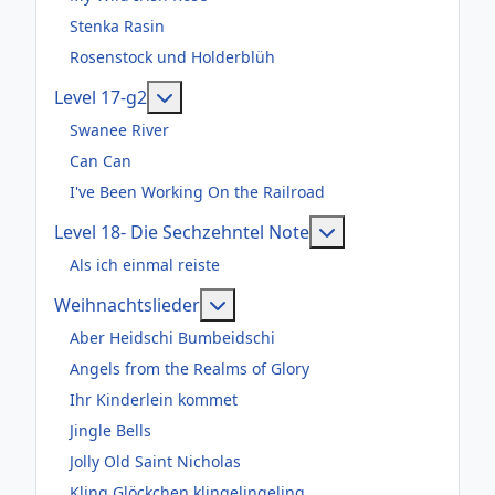
Stenka Rasin
Rosenstock und Holderblüh
Weitere Informationen: Level 17-g2
Level 17-g2
Swanee River
Can Can
I've Been Working On the Railroad
Weitere Informatio
Level 18- Die Sechzehntel Note
Als ich einmal reiste
Weitere Informationen: Weihnac
Weihnachtslieder
Aber Heidschi Bumbeidschi
Angels from the Realms of Glory
Ihr Kinderlein kommet
Jingle Bells
Jolly Old Saint Nicholas
Kling Glöckchen klingelingeling