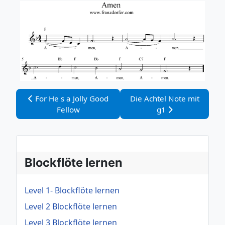
Vorheriger Beitrag: For He s a Jolly Good Fellow
Nächster Beitrag: Die Acht
For He s a Jolly Good
Die Achtel Note mit
Fellow
g1
Blockflöte lernen
Level 1- Blockflöte lernen
Level 2 Blockflöte lernen
Level 3 Blockflöte lernen