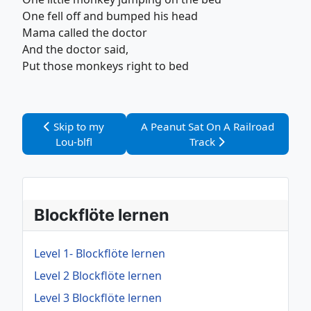
One fell off and bumped his head
Mama called the doctor
And the doctor said,
Put those monkeys right to bed
Vorheriger Beitrag: Skip to my Lou-blfl
Nächster Beitrag: A Peanut Sat On 
Skip to my
A Peanut Sat On A Railroad
Lou-blfl
Track
Blockflöte lernen
Level 1- Blockflöte lernen
Level 2 Blockflöte lernen
Level 3 Blockflöte lernen