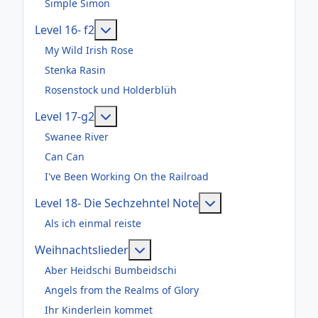
Simple Simon
Weitere Informationen: Level 16- f2
Level 16- f2
My Wild Irish Rose
Stenka Rasin
Rosenstock und Holderblüh
Weitere Informationen: Level 17-g2
Level 17-g2
Swanee River
Can Can
I've Been Working On the Railroad
Weitere Informatio
Level 18- Die Sechzehntel Note
Als ich einmal reiste
Weitere Informationen: Weihnac
Weihnachtslieder
Aber Heidschi Bumbeidschi
Angels from the Realms of Glory
Ihr Kinderlein kommet