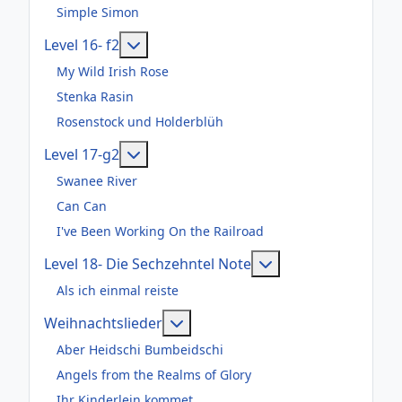
Simple Simon
Weitere Informationen: Level 16- f2
Level 16- f2
My Wild Irish Rose
Stenka Rasin
Rosenstock und Holderblüh
Weitere Informationen: Level 17-g2
Level 17-g2
Swanee River
Can Can
I've Been Working On the Railroad
Weitere Informatio
Level 18- Die Sechzehntel Note
Als ich einmal reiste
Weitere Informationen: Weihnac
Weihnachtslieder
Aber Heidschi Bumbeidschi
Angels from the Realms of Glory
Ihr Kinderlein kommet