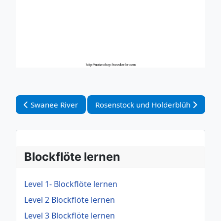
Vorheriger Beitrag: Swanee River
Nächster Beitrag: Rosenstock und H
Swanee River
Rosenstock und Holderblüh
Blockflöte lernen
Level 1- Blockflöte lernen
Level 2 Blockflöte lernen
Level 3 Blockflöte lernen