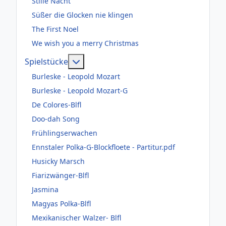
Stille Nacht
Süßer die Glocken nie klingen
The First Noel
We wish you a merry Christmas
Weitere Informationen: Spielstücke
Spielstücke
Burleske - Leopold Mozart
Burleske - Leopold Mozart-G
De Colores-Blfl
Doo-dah Song
Frühlingserwachen
Ennstaler Polka-G-Blockfloete - Partitur.pdf
Husicky Marsch
Fiarizwänger-Blfl
Jasmina
Magyas Polka-Blfl
Mexikanischer Walzer- Blfl