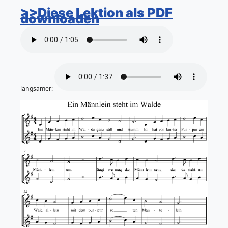
>>Diese Lektion als PDF
downloaden
langsamer: