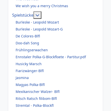
We wish you a merry Christmas
Weitere Informationen: Spielstücke
Spielstücke
Burleske - Leopold Mozart
Burleske - Leopold Mozart-G
De Colores-Blfl
Doo-dah Song
Frühlingserwachen
Ennstaler Polka-G-Blockfloete - Partitur.pdf
Husicky Marsch
Fiarizwänger-Blfl
Jasmina
Magyas Polka-Blfl
Mexikanischer Walzer- Blfl
Ritsch Ratsch filibom-Blfl
Stremtal - Polka-Blockfl