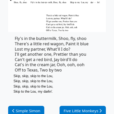
Fly's in the buttermilk, Shoo, fly, shoo
There's a little red wagon, Paint it blue
Lost my partner, What'll I do?
I'll get another one, Prettier than you
Can't get a red bird, Jay bird'll do
Cat's in the cream jar, Ooh, ooh, ooh
Off to Texas, Two by two
Skip, skip, skip to the Lou,
Skip, skip, skip to the Lou,
Skip, skip, skip to the Lou,
Skip to the Lou, my darlin'.
Vorheriger Beitrag: Simple Simon
Nächster Beitrag: Five Litt
Simple Simon
Five Little Monkeys