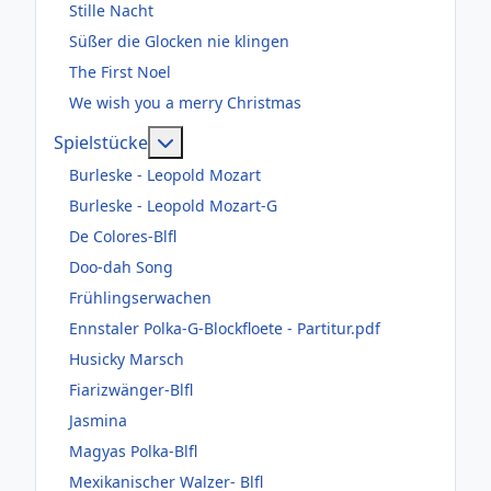
Stille Nacht
Süßer die Glocken nie klingen
The First Noel
We wish you a merry Christmas
Weitere Informationen: Spielstücke
Spielstücke
Burleske - Leopold Mozart
Burleske - Leopold Mozart-G
De Colores-Blfl
Doo-dah Song
Frühlingserwachen
Ennstaler Polka-G-Blockfloete - Partitur.pdf
Husicky Marsch
Fiarizwänger-Blfl
Jasmina
Magyas Polka-Blfl
Mexikanischer Walzer- Blfl