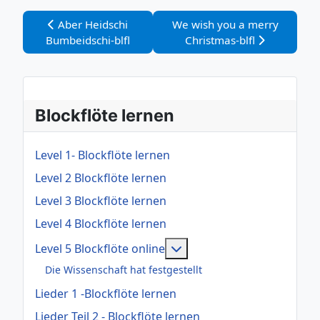
Vorheriger Beitrag: Aber Heidschi Bumbeidschi-blfl
Nächster Beitrag: We wish yo
Aber Heidschi
We wish you a merry
Bumbeidschi-blfl
Christmas-blfl
Blockflöte lernen
Level 1- Blockflöte lernen
Level 2 Blockflöte lernen
Level 3 Blockflöte lernen
Level 4 Blockflöte lernen
Weitere Informationen: Le
Level 5 Blockflöte online
Die Wissenschaft hat festgestellt
Lieder 1 -Blockflöte lernen
Lieder Teil 2 - Blockflöte lernen