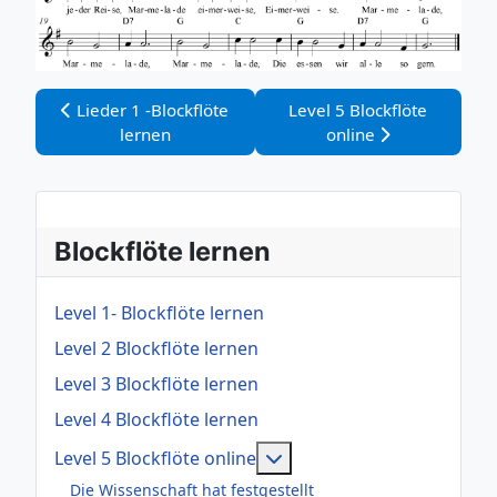
Vorheriger Beitrag: Lieder 1 -Blockflöte lernen
Nächster Beitrag: Level 5 
Lieder 1 -Blockflöte
Level 5 Blockflöte
lernen
online
Blockflöte lernen
Level 1- Blockflöte lernen
Level 2 Blockflöte lernen
Level 3 Blockflöte lernen
Level 4 Blockflöte lernen
Weitere Informationen: Le
Level 5 Blockflöte online
Die Wissenschaft hat festgestellt