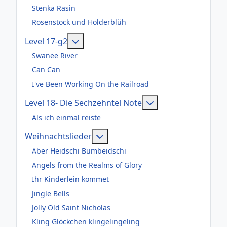
Stenka Rasin
Rosenstock und Holderblüh
Weitere Informationen: Level 17-g2
Level 17-g2
Swanee River
Can Can
I've Been Working On the Railroad
Weitere Informatio
Level 18- Die Sechzehntel Note
Als ich einmal reiste
Weitere Informationen: Weihnac
Weihnachtslieder
Aber Heidschi Bumbeidschi
Angels from the Realms of Glory
Ihr Kinderlein kommet
Jingle Bells
Jolly Old Saint Nicholas
Kling Glöckchen klingelingeling