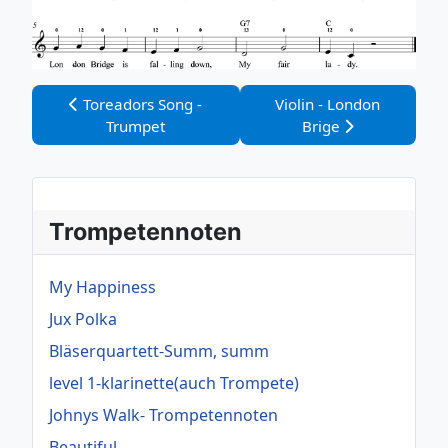
Vorheriger Beitrag: Toreadors Song - Trumpet
Nächster Beitrag: Violin
Toreadors Song -
Violin - London
Trumpet
Brige
Trompetennoten
My Happiness
Jux Polka
Bläserquartett-Summ, summ
level 1-klarinette(auch Trompete)
Johnys Walk- Trompetennoten
Beautiful