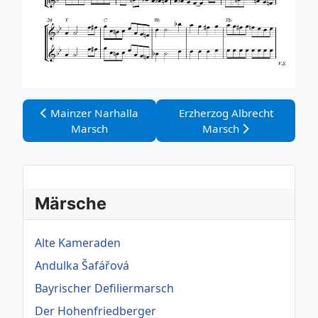
Vorheriger Beitrag: Mainzer Narhalla Marsch
Nächster Beitrag: Erzherzo
Mainzer Narhalla
Erzherzog Albrecht
Marsch
Marsch
Märsche
Alte Kameraden
Andulka Šafářová
Bayrischer Defiliermarsch
Der Hohenfriedberger