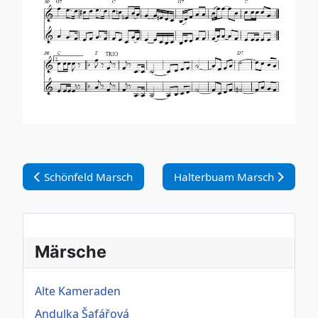
Vorheriger Beitrag: Schönfeld Marsch
Nächster Beitrag: Halterbu
Schönfeld Marsch
Halterbuam Marsch
Märsche
Alte Kameraden
Andulka Šafářová