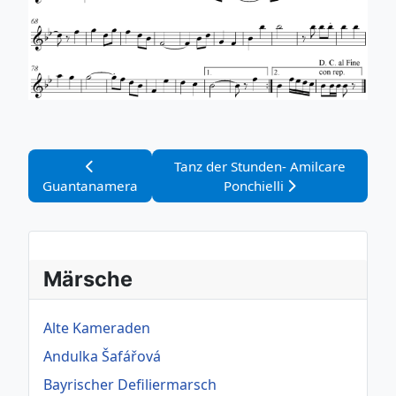
Vorheriger Beitrag: Guantanamera
Nächster Beitrag: Tanz der Stunden-
Tanz der Stunden- Amilcare
Guantanamera
Ponchielli
Märsche
Alte Kameraden
Andulka Šafářová
Bayrischer Defiliermarsch