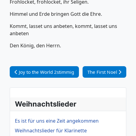
Frohlocket, frohlocket, ihr Seligen.
Himmel und Erde bringen Gott die Ehre.
Kommt, lasset uns anbeten, kommt, lasset uns
anbeten
Den König, den Herrn.
Vorheriger Beitrag: Joy to the World 2stimmig
Nächster Beitrag: The 
Joy to the World 2stimmig
The First Noel
Weihnachtslieder
Es ist für uns eine Zeit angekommen
Weihnachtslieder für Klarinette