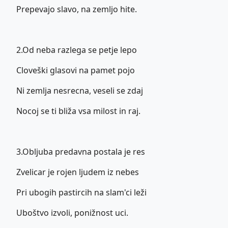
Prepevajo slavo, na zemljo hite.
2.Od neba razlega se petje lepo
Cloveški glasovi na pamet pojo
Ni zemlja nesrecna, veseli se zdaj
Nocoj se ti bliža vsa milost in raj.
3.Obljuba predavna postala je res
Zvelicar je rojen ljudem iz nebes
Pri ubogih pastircih na slam'ci leži
Uboštvo izvoli, ponižnost uci.