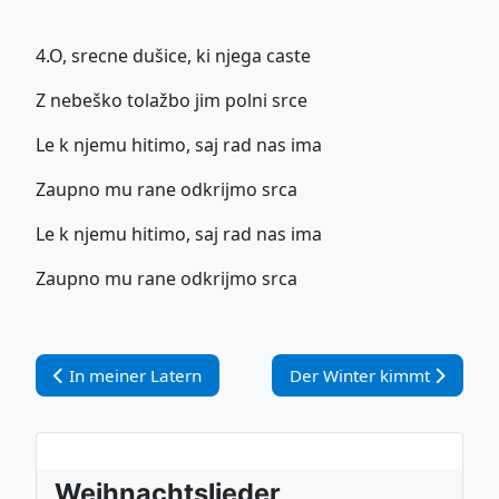
4.O, srecne dušice, ki njega caste
Z nebeško tolažbo jim polni srce
Le k njemu hitimo, saj rad nas ima
Zaupno mu rane odkrijmo srca
Le k njemu hitimo, saj rad nas ima
Zaupno mu rane odkrijmo srca
Vorheriger Beitrag: In meiner Latern
Nächster Beitrag: Der Win
In meiner Latern
Der Winter kimmt
Weihnachtslieder