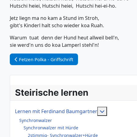
Hutschi heiei, Hutschi heiei, Hutschi hei-ei-ho.
Jetz liegn ma no kam a Stund im Stroh,
gibt's Kinderl halt scho wieder koa Ruah.
Warum tuat denn der Hund heut allweil bell'n,
sie werd'n uns do koa Lamperl stehl'n!
Vorheriger Beitrag: Fetzen Polka - Griffschrift
Fetzen Polka - Griffschrift
Steirische lernen
Weitere Infor
Lernen mit Ferdinand Baumgartner
Synchronwalzer
Synchronwalzer mit Hürde
2stimmig- Synchronwalzer+Hürde