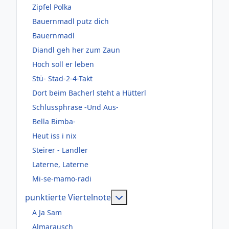
Zipfel Polka
Bauernmadl putz dich
Bauernmadl
Diandl geh her zum Zaun
Hoch soll er leben
Stü- Stad-2-4-Takt
Dort beim Bacherl steht a Hütterl
Schlussphrase -Und Aus-
Bella Bimba-
Heut iss i nix
Steirer - Landler
Laterne, Laterne
Mi-se-mamo-radi
Weitere Informationen: pun
punktierte Viertelnote
A Ja Sam
Almarausch