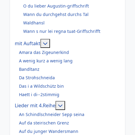
O du lieber Augustin-griffschrift
Wann du durchgehst durchs Tal
Waldhansl
Wann s nur lei regna tuat-Griffschrifft
Weitere Informationen: mit Auftakt
mit Auftakt
Amara das Zigeunerkind
A wenig kurz a wenig lang
Bandltanz
Da Strohschneida
Das i a Wildschütz bin
Haett i di--2stimmig
Weitere Informationen: Lieder m
Lieder mit 4.Reihe
An Schindlschneider Sepp seina
Auf da steirischen Grenz
Auf du junger Wandersmann