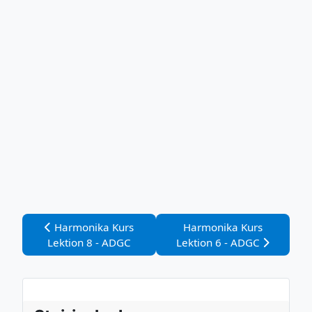
Vorheriger Beitrag: Harmonika Kurs Lektion 8 - ADGC
Nächster Beitrag: Harmon
Harmonika Kurs
Harmonika Kurs
Lektion 8 - ADGC
Lektion 6 - ADGC