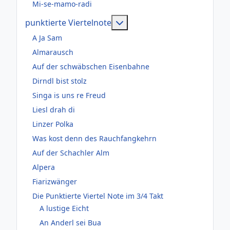
Mi-se-mamo-radi
Weitere Informationen: pun
punktierte Viertelnote
A Ja Sam
Almarausch
Auf der schwäbschen Eisenbahne
Dirndl bist stolz
Singa is uns re Freud
Liesl drah di
Linzer Polka
Was kost denn des Rauchfangkehrn
Auf der Schachler Alm
Alpera
Fiarizwänger
Die Punktierte Viertel Note im 3/4 Takt
A lustige Eicht
An Anderl sei Bua