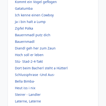
Kommt ein Vogel geflogen
Gatatumba
Ich kenne einen Cowboy
Ja i bin halt a Lump
Zipfel Polka
Bauernmadl putz dich
Bauernmadl
Diandl geh her zum Zaun
Hoch soll er leben
Stü- Stad-2-4-Takt
Dort beim Bacherl steht a Hütterl
Schlussphrase -Und Aus-
Bella Bimba-
Heut iss i nix
Steirer - Landler
Laterne, Laterne