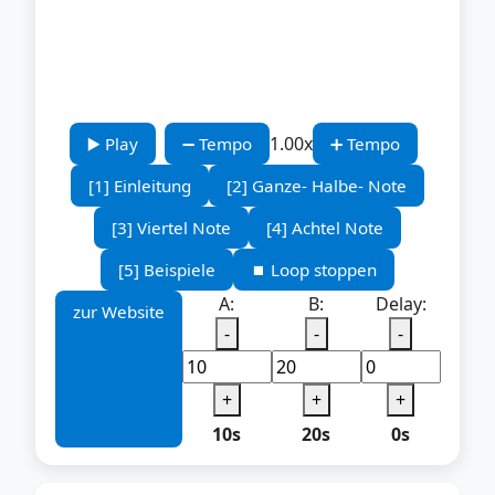
1.00x
▶️ Play
➖ Tempo
➕ Tempo
[1] Einleitung
[2] Ganze- Halbe- Note
[3] Viertel Note
[4] Achtel Note
[5] Beispiele
⏹️ Loop stoppen
A:
B:
Delay:
zur Website
-
-
-
+
+
+
10s
20s
0s