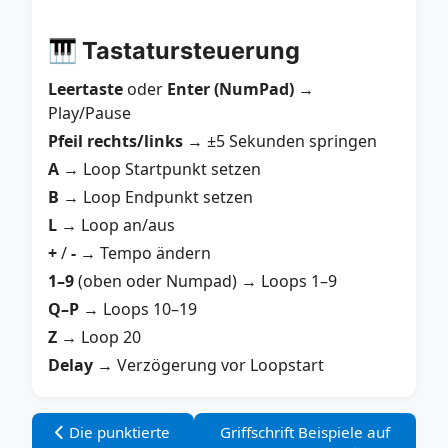
🎹 Tastatursteuerung
Leertaste
oder
Enter (NumPad)
→
Play/Pause
Pfeil rechts/links
→ ±5 Sekunden springen
A
→ Loop Startpunkt setzen
B
→ Loop Endpunkt setzen
L
→ Loop an/aus
+
/
-
→ Tempo ändern
1–9
(oben oder Numpad) → Loops 1–9
Q–P
→ Loops 10–19
Z
→ Loop 20
Delay
→ Verzögerung vor Loopstart
Vorheriger Beitrag: Die punktierte Viertelnote
Nächster Beitrag: Griffschrift Be
Die punktierte
Griffschrift Beispiele auf