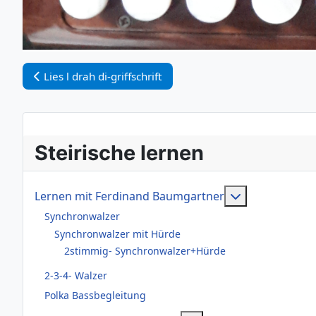
Vorheriger Beitrag: Lies l drah di-griffschrift
Lies l drah di-griffschrift
Steirische lernen
Weitere Infor
Lernen mit Ferdinand Baumgartner
Synchronwalzer
Synchronwalzer mit Hürde
2stimmig- Synchronwalzer+Hürde
2-3-4- Walzer
Polka Bassbegleitung