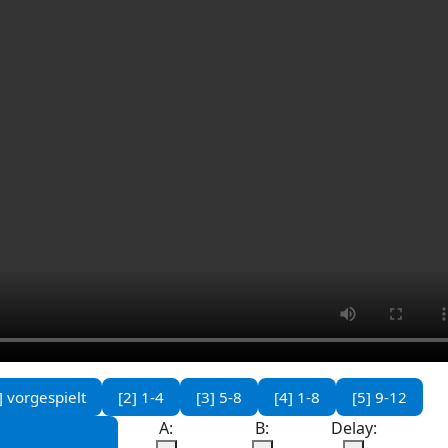
] vorgespielt
[2] 1-4
[3] 5-8
[4] 1-8
[5] 9-12
A:
B:
Delay: