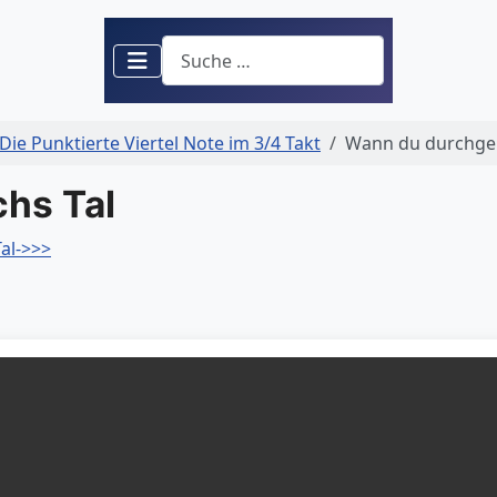
Suchen
Die Punktierte Viertel Note im 3/4 Takt
Wann du durchgeh
hs Tal
Tal->>>