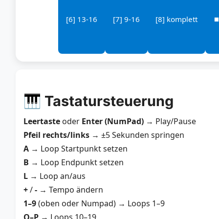
[6] 13-16
[7] 9-16
[8] komplett
⏹
🎹 Tastatursteuerung
Leertaste
oder
Enter (NumPad)
→ Play/Pause
Pfeil rechts/links
→ ±5 Sekunden springen
A
→ Loop Startpunkt setzen
B
→ Loop Endpunkt setzen
L
→ Loop an/aus
+
/
-
→ Tempo ändern
1–9
(oben oder Numpad) → Loops 1–9
Q–P
→ Loops 10–19