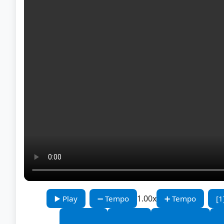
1.00x
▶️ Play
➖ Tempo
➕ Tempo
[1