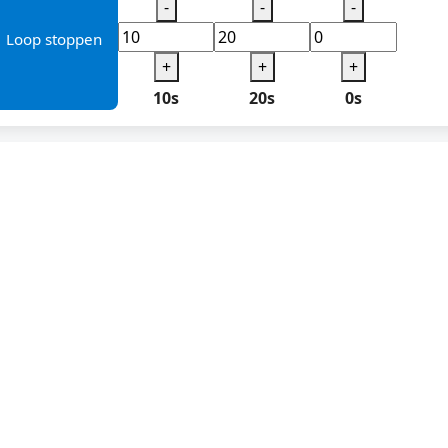
-
-
-
️ Loop stoppen
+
+
+
10s
20s
0s