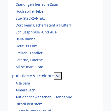
Diandl geh her zum Zaun
Hoch soll er leben
Stü- Stad-2-4-Takt
Dort beim Bacherl steht a Hütterl
Schlussphrase -Und Aus-
Bella Bimba-
Heut iss i nix
Steirer - Landler
Laterne, Laterne
Mi-se-mamo-radi
Weitere Informationen: pun
punktierte Viertelnote
A Ja Sam
Almarausch
Auf der schwäbschen Eisenbahne
Dirndl bist stolz
Singa is uns re Freud