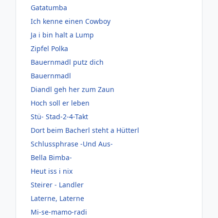
Gatatumba
Ich kenne einen Cowboy
Ja i bin halt a Lump
Zipfel Polka
Bauernmadl putz dich
Bauernmadl
Diandl geh her zum Zaun
Hoch soll er leben
Stü- Stad-2-4-Takt
Dort beim Bacherl steht a Hütterl
Schlussphrase -Und Aus-
Bella Bimba-
Heut iss i nix
Steirer - Landler
Laterne, Laterne
Mi-se-mamo-radi