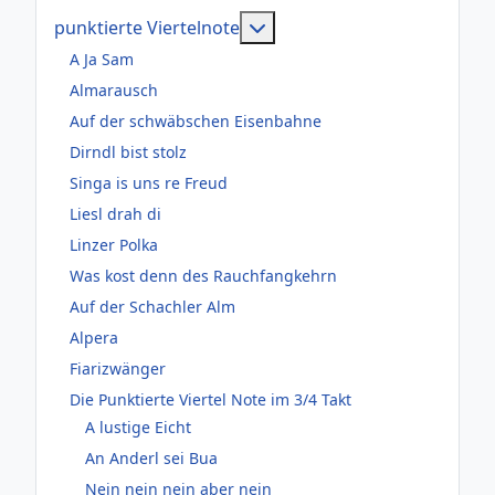
Weitere Informationen: pun
punktierte Viertelnote
A Ja Sam
Almarausch
Auf der schwäbschen Eisenbahne
Dirndl bist stolz
Singa is uns re Freud
Liesl drah di
Linzer Polka
Was kost denn des Rauchfangkehrn
Auf der Schachler Alm
Alpera
Fiarizwänger
Die Punktierte Viertel Note im 3/4 Takt
A lustige Eicht
An Anderl sei Bua
Nein nein nein aber nein