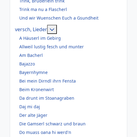
Trink, Brüderlein trink
Trink ma nu a Flascherl
Und wir Wuenschen Euch a Gsundheit
Weitere Informationen: versch, Lie
versch, Lieder
A Häuserl im Gebirg
Allweil lustig fesch und munter
Am Bacherl
Bajazzo
Bayernhymne
Bei mein Dirndl ihrn Fensta
Beim Kronenwirt
Da drunt im Stoanagraben
Daj mi daj
Der alte Jäger
Die Gamserl schwarz und braun
Do muass oana hi werd'n