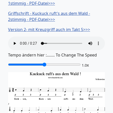
1stimmig - PDF-Datei>>>
Griffschrift - Kuckuck ruft's aus dem Wald -
2stimmig - PDF-Datei>>>
Version 2- mit Kreuzgriff auch im Takt 5>>>
Tempo ändern hier :........ To Change The Speed
x
1.0