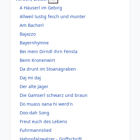
A Häuserl im Gebirg
Allweil lustig fesch und munter
Am Bacherl
Bajazzo
Bayernhymne
Bei mein Dirndl ihrn Fensta
Beim Kronenwirt
Da drunt im Stoanagraben
Daj mi daj
Der alte Jäger
Die Gamserl schwarz und braun
Do muass oana hi werd'n
Doo-dah Song
Freut euch des Lebens
Fuhrmannslied
Hahnpfalzwalzer - Griffschrift