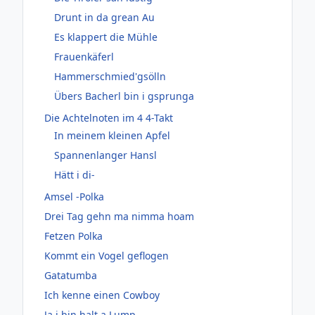
Drunt in da grean Au
Es klappert die Mühle
Frauenkäferl
Hammerschmied'gsölln
Übers Bacherl bin i gsprunga
Die Achtelnoten im 4 4-Takt
In meinem kleinen Apfel
Spannenlanger Hansl
Hätt i di-
Amsel -Polka
Drei Tag gehn ma nimma hoam
Fetzen Polka
Kommt ein Vogel geflogen
Gatatumba
Ich kenne einen Cowboy
Ja i bin halt a Lump