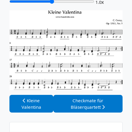
x
1.0
Vorheriger Beitrag: Kleine Valentina
Nächster Beitrag: Checkmate
Kleine
Checkmate für
Valentina
Bläserquartett