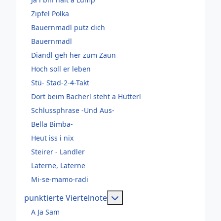
Zipfel Polka
Bauernmadl putz dich
Bauernmadl
Diandl geh her zum Zaun
Hoch soll er leben
Stü- Stad-2-4-Takt
Dort beim Bacherl steht a Hütterl
Schlussphrase -Und Aus-
Bella Bimba-
Heut iss i nix
Steirer - Landler
Laterne, Laterne
Mi-se-mamo-radi
Weitere Informationen: pun
punktierte Viertelnote
A Ja Sam