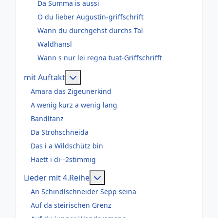
Da Summa is aussi
O du lieber Augustin-griffschrift
Wann du durchgehst durchs Tal
Waldhansl
Wann s nur lei regna tuat-Griffschrifft
Weitere Informationen: mit Auftakt
mit Auftakt
Amara das Zigeunerkind
A wenig kurz a wenig lang
Bandltanz
Da Strohschneida
Das i a Wildschütz bin
Haett i di--2stimmig
Weitere Informationen: Lieder m
Lieder mit 4.Reihe
An Schindlschneider Sepp seina
Auf da steirischen Grenz