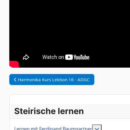
Vorheriger Beitrag: Harmonika Kurs Lektion 16 - ADGC
Harmonika Kurs Lektion 16 - ADGC
Steirische lernen
Weitere Infor
Lernen mit Ferdinand Baumgartner