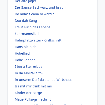
Der alte Jäger
Die Gamserl schwarz und braun
Do muass oana hi werd'n
Doo-dah Song
Freut euch des Lebens
Fuhrmannslied
Hahnpfalzwalzer - Griffschrift
Hans bleib da
Hobellied
Hohe Tannen
I bin a Steirerbua
In da Mölltalleitn-
In unserm Dorf da steht a Wirtshaus
Iss mit mir trink mit mir
Kinder der Berge
Maus-Polka-griffschrift