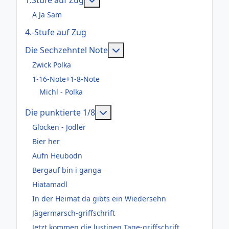
A Ja Sam
4.-Stufe auf Zug
Weitere Informationen: Die
Die Sechzehntel Note
Zwick Polka
1-16-Note+1-8-Note
Michl - Polka
Weitere Informationen: Die pun
Die punktierte 1/8
Glocken - Jodler
Bier her
Aufn Heubodn
Bergauf bin i ganga
Hiatamadl
In der Heimat da gibts ein Wiedersehn
Jägermarsch-griffschrift
Jetzt kommen die lustigen Tage-griffschrift