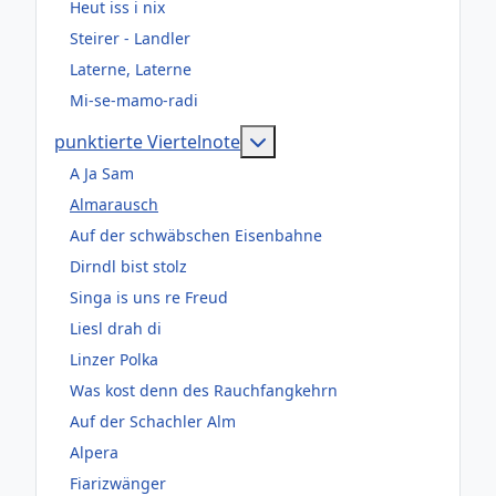
Heut iss i nix
Steirer - Landler
Laterne, Laterne
Mi-se-mamo-radi
Weitere Informationen: pun
punktierte Viertelnote
A Ja Sam
Almarausch
Auf der schwäbschen Eisenbahne
Dirndl bist stolz
Singa is uns re Freud
Liesl drah di
Linzer Polka
Was kost denn des Rauchfangkehrn
Auf der Schachler Alm
Alpera
Fiarizwänger