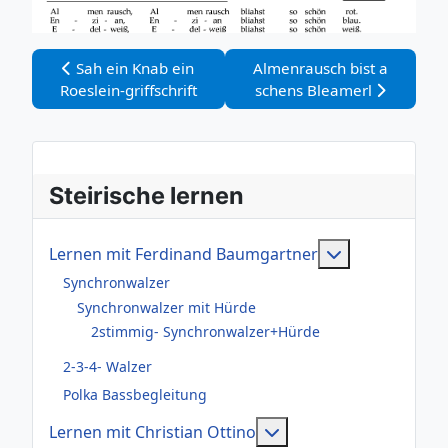
Vorheriger Beitrag: Sah ein Knab ein Roeslein-griffschri
Nächster Beitrag: Almenrau
Sah ein Knab ein
Almenrausch bist a
Roeslein-griffschrift
schens Bleamerl
Steirische lernen
Weitere Infor
Lernen mit Ferdinand Baumgartner
Synchronwalzer
Synchronwalzer mit Hürde
2stimmig- Synchronwalzer+Hürde
2-3-4- Walzer
Polka Bassbegleitung
Weitere Informationen
Lernen mit Christian Ottino